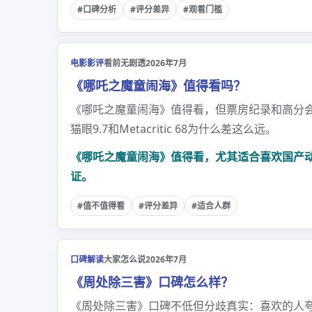
#口碑分析
#评分差异
#观看门槛
电影影评
看前无剧透
2026年7月
《哪吒之魔童闹海》值得看吗？
《哪吒之魔童闹海》值得看，但票房纪录和高分会
猫眼9.7和Metacritic 68为什么差这么远。
《哪吒之魔童闹海》值得看，尤其适合喜欢国产动
证。
#值不值得看
#评分差异
#适合人群
口碑解读
大家怎么说
2026年7月
《周处除三害》口碑怎么样？
《周处除三害》口碑不低但分歧真实：喜欢的人