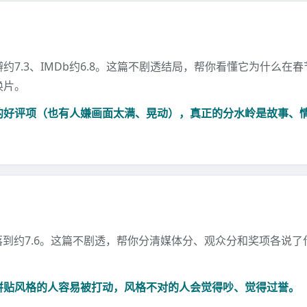
7.3、IMDb约6.8。这篇不剧透结局，帮你看懂它为什么
换片。
的好评项（也有人嫌画面太满、晃动），真正的分水岭是故事、
回落到约7.6。这篇不剧透，帮你分清媒体分、观众分和奖项各说
拼贴风格的人容易被打动，风格不对的人会觉得吵、觉得过誉。