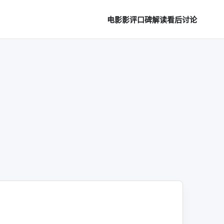
电影影评
口碑解读
看后讨论