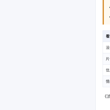
看
没
片
信
情
《