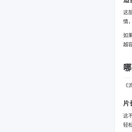
这
情
如
越
哪
《
片
这
轻