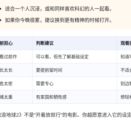
适合一个人沉浸，或和同样喜欢科幻的人一起看。
如果你今晚很累，建议换到更有精神的时候打开。
前担心
判断建议
观看
看过前作
可以看，但先了解基础设定
知道
长太长
要提前留时间
不适
息太密
需要专心
别边
绪太重
有家国和牺牲感
想轻
流浪地球2》不是“开着放就行”的电影。你越愿意进入它的设