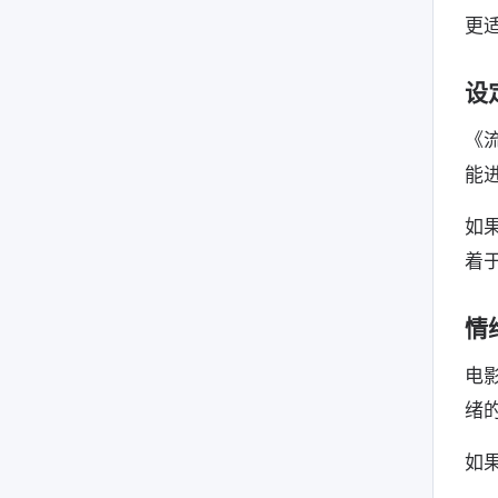
更
设
《
能
如
着
情
电
绪
如