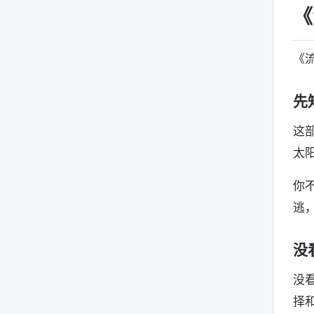
《
《
先
这
太
你
逃
没
没
择