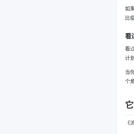
如
比
看
看
计
当
个
它
《