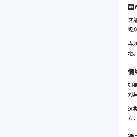
国
这
观
喜
地
情
如
到
这
方
适