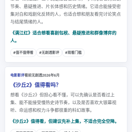
节奏、悬疑推进、片长体感和历史情绪。它适合能接受密
集对白和戏剧化反转的人，也适合想和朋友看完讨论笑点
与结尾情绪的人。
《满江红》适合想看喜剧包袱、悬疑推进和群像博弈的
人。
#值不值得看
#无剧透影评
#观看门槛
电影影评
看前无剧透
2026年6月
《沙丘2》值得看吗？
想看《沙丘2》但担心看不懂，可以先确认是否看过上
集、能不能接受慢热史诗节奏，以及是否喜欢大银幕视
听、命运感和权力斗争都很重的科幻故事。
《沙丘2》值得看，但建议先补上集，不适合完全空降。