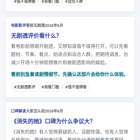
#值不值得看
#观看门槛
#适合人群
电影影评
看前无剧透
2026年6月
无剧透评价看什么？
看电影前想避开剧透，又想知道值不值得打开，可以先看
题材、节奏、看点、劝退点和适合人群，把期待调准，也
减少开场十分钟就想换片和被剧透影响的尴尬。
看前别急着读剧情细节，先确认这部片会给你什么体验。
#无剧透影评
#观看门槛
#值不值得看
口碑解读
大家怎么说
2026年6月
《消失的她》口碑为什么争议大？
《消失的她》有人觉得悬疑抓人、话题性强，也有人觉得
反转用力、情绪刺激过满。看前先分清你想看爽感悬疑，