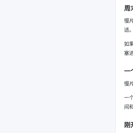
周
慢
适
如
塞
一
慢
一
间
刚