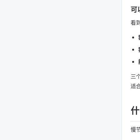
可
看
三
适
什
慢