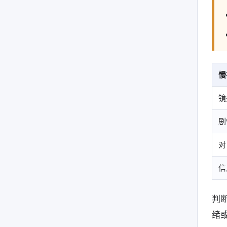
慢
镜
剧
对
信
判
绪