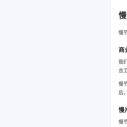
慢
慢
商
我
合
慢
后
慢
慢