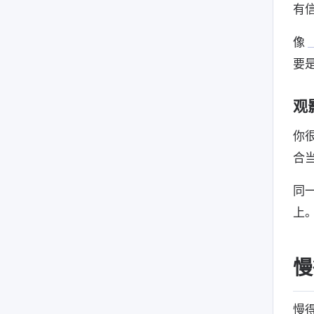
有
像
要
观
你
合
同
上
慢
慢