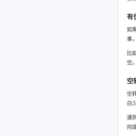
有
如
事
比
空
空
空
白
遇
向