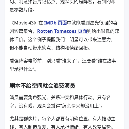
句、制造预告片记忆点。观众买的是阵容，看到的却
是零散片段。
《Movie 43》在
IMDb 页面
中就能看到星光很强的喜
剧短篇集合，
Rotten Tomatoes 页面
则给出很低的媒
体评价。这个例子提醒我们：明星可以带来注意力，
但不能自动带来笑点、结构和情绪回报。
看强阵容电影前，别只看“谁来了”，还要看“谁在故事
里承担什么”。
剧本不给空间就会浪费演员
演员需要角色弧光、关系冲突和具体行动。只有名
字，没有戏，观众会觉得“怎么请来却没用上”。
尤其是群像片，每个人都要有明确位置。有人推动主
线，有人制造反差，有人承担情绪，有人改变局势。